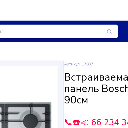
Артикул: 17837
Встраиваема
панель Bos
90см
📞☎️📣 66 234 3