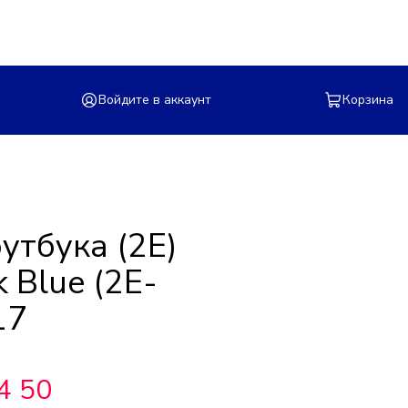
Войдите в аккаунт
Корзина
утбука (2E)
k Blue (2E-
17
4 50