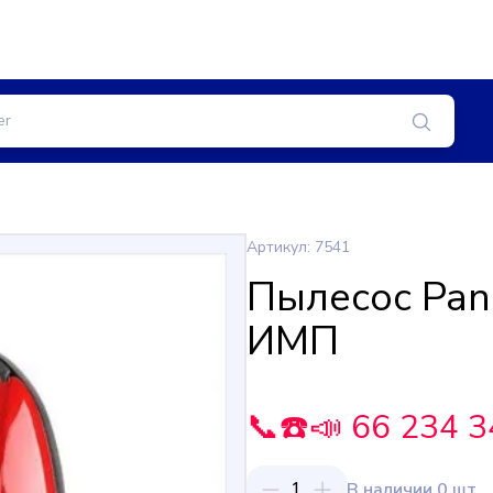
Артикул: 7541
Пылесос Pan
ИМП
📞☎️📣 66 234 3
1
В наличии 0 шт