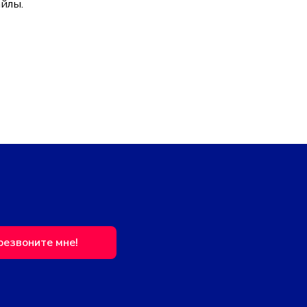
йлы.
резвоните мне!