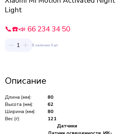
Xiaomi Mi Motion Activated Night
Light
📞☎️📣 66 234 34 50
1
В наличии 0 шт
Описание
Длина (мм):
80
Высота (мм):
62
Ширина (мм):
80
Вес (г):
121
Датчики
Датчик освещенности, ИК-