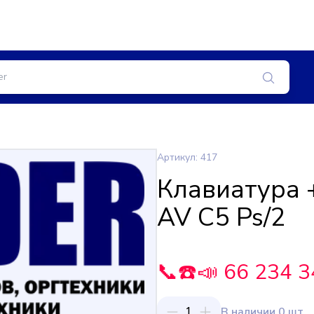
Артикул: 417
Клавиатура 
AV C5 Ps/2
📞☎️📣 66 234 3
1
В наличии 0 шт