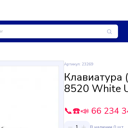
Артикул: 23269
Клавиатура 
8520 White 
📞☎️📣 66 234 3
1
В наличии 0 шт