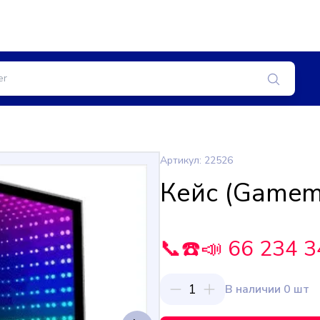
Артикул: 22526
Кейс (Gamem
📞☎️📣 66 234 3
1
В наличии 0 шт