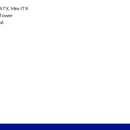
ATX, Mini-ITX
-Tower
ый