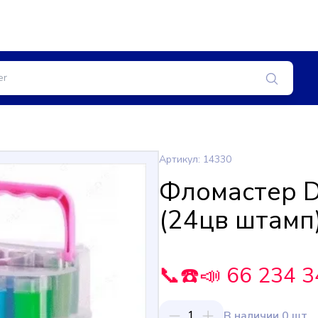
Артикул: 14330
Фломастер D
(24цв штамп
📞☎️📣 66 234 3
1
В наличии 0 шт