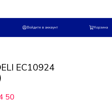
Войдите в аккаунт
Корзина
ELI ЕC10924
)
4 50