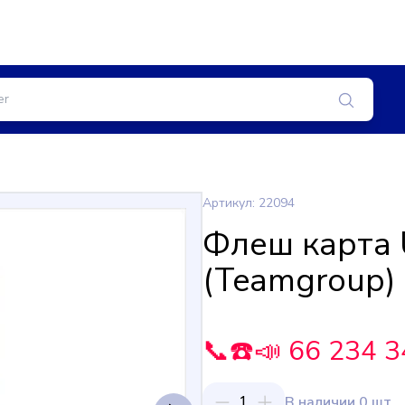
Артикул: 22094
Флеш карта 
(Teamgroup)
📞☎️📣 66 234 3
1
В наличии 0 шт