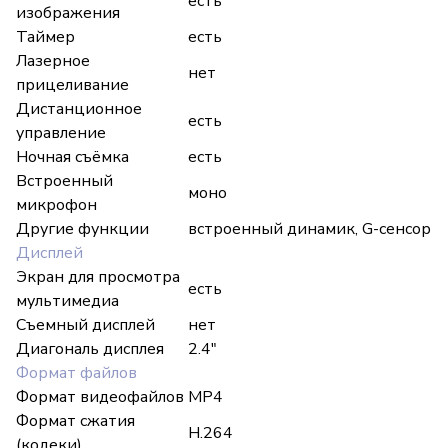
есть
изображения
Таймер
есть
Лазерное
нет
прицеливание
Дистанционное
есть
управление
Ночная съёмка
есть
Встроенный
моно
микрофон
Другие функции
встроенный динамик, G-сенсор
Дисплей
Экран для просмотра
есть
мультимедиа
Съемный дисплей
нет
Диагональ дисплея
2.4"
Формат файлов
Формат видеофайлов
MP4
Формат сжатия
H.264
(кодеки)