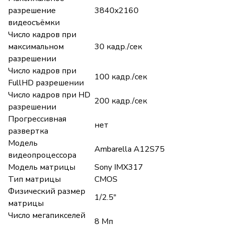
разрешение
3840x2160
видеосъёмки
Число кадров при
максимальном
30 кадр./сек
разрешении
Число кадров при
100 кадр./сек
FullHD разрешении
Число кадров при HD
200 кадр./сек
разрешении
Прогрессивная
нет
развертка
Модель
Ambarella A12S75
видеопроцессора
Модель матрицы
Sony IMX317
Тип матрицы
CMOS
Физический размер
1/2.5"
матрицы
Число мегапикселей
8 Мп