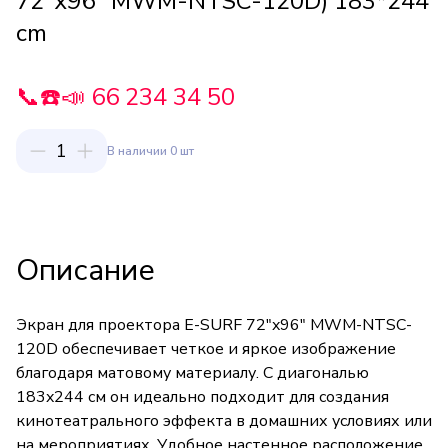
72"x96" MWM-NTSC-120D) 183*244
cm
📞☎️📣 66 234 34 50
1
В наличии 0 шт
Описание
Экран для проектора E-SURF 72"x96" MWM-NTSC-
120D обеспечивает четкое и яркое изображение
благодаря матовому материалу. С диагональю
183x244 см он идеально подходит для создания
кинотеатрального эффекта в домашних условиях или
на мероприятиях. Удобное настенное расположение