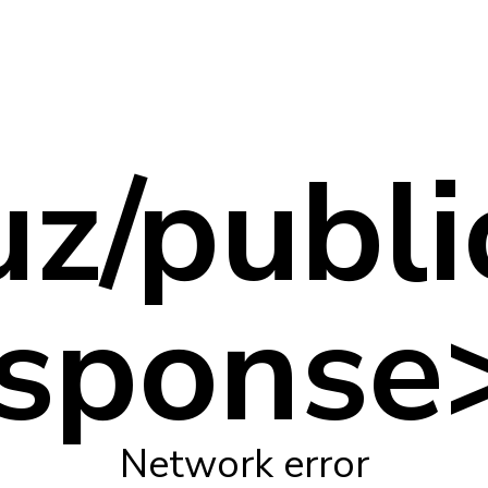
uz/publ
sponse> 
Network error