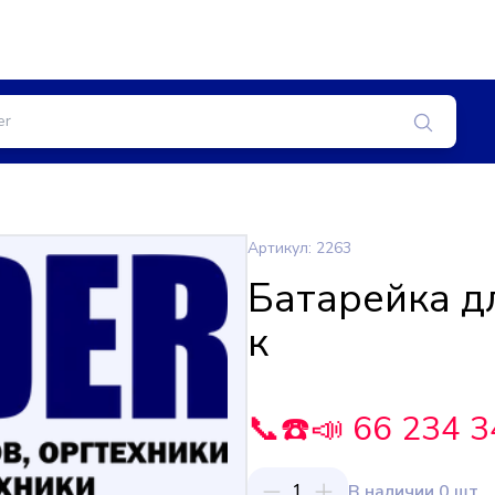
Артикул: 2263
Батарейка дл
к
📞☎️📣 66 234 3
1
В наличии 0 шт