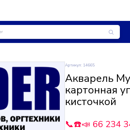
Артикул: 14665
Акварель Му
картонная у
кисточкой
📞☎️📣 66 234 3