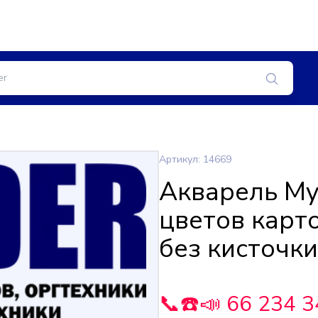
Артикул: 14669
Акварель Му
цветов карт
без кисточки
📞☎️📣 66 234 3