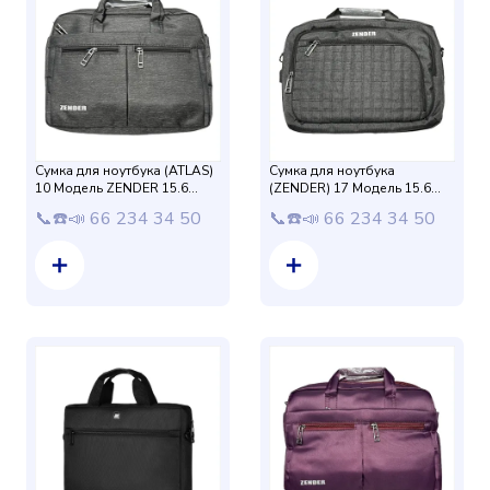
Сумка для ноутбука (ATLAS)
Сумка для ноутбука
10 Модель ZENDER 15.6
(ZENDER) 17 Модель 15.6
защиталик (Чёрный)
защиталик (Серый)
📞☎️📣 66 234 34 50
📞☎️📣 66 234 34 50
Drap+USB