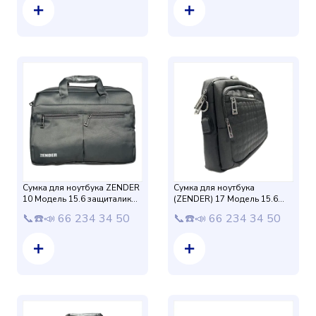
Сумка для ноутбука ZENDER
Сумка для ноутбука
10 Модель 15.6 защиталик
(ZENDER) 17 Модель 15.6
(Серый) Матовый
защиталик (Черный)
📞☎️📣 66 234 34 50
📞☎️📣 66 234 34 50
Drap+USB