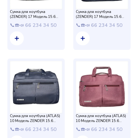
Сумка для ноутбука
Сумка для ноутбука
(ZENDER) 17 Модель 15.6
(ZENDER) 17 Модель 15.6
защиталик (Светло Серый)
защиталик (Синий)
📞☎️📣 66 234 34 50
📞☎️📣 66 234 34 50
Drap+USB
Drap+USB
Сумка для ноутбука (ATLAS)
Сумка для ноутбука (ATLAS)
10 Модель ZENDER 15.6
10 Модель ZENDER 15.6
защиталик (Синий) Матовый
защиталик (Красный)
📞☎️📣 66 234 34 50
📞☎️📣 66 234 34 50