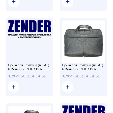
Сумка для ноутбука (ATLAS)
Сумка для ноутбука (ATLAS)
6 Модель ZENDER 15.6
6 Модель ZENDER 15.6
защиталик (Черный) 2Х
защиталик (Серый) 2Х
📞☎️📣 66 234 34 50
📞☎️📣 66 234 34 50
слойная
слойная