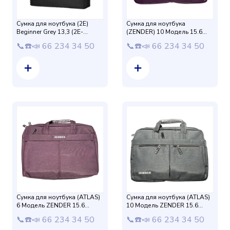
Сумка для ноутбука (2E)
Сумка для ноутбука
Beginner Grey 13,3 (2E-
(ZENDER) 10 Модель 15.6
CBN313BK) Black
защиталик (Фиолетовый)
📞☎️📣 66 234 34 50
📞☎️📣 66 234 34 50
Матовый
Сумка для ноутбука (ATLAS)
Сумка для ноутбука (ATLAS)
6 Модель ZENDER 15.6
10 Модель ZENDER 15.6
защиталик (Фиолетовый) 2Х
защиталик (Серый)
📞☎️📣 66 234 34 50
📞☎️📣 66 234 34 50
слойная