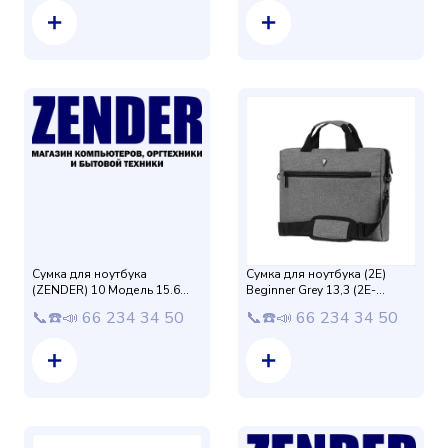
Сумка для ноутбука
Сумка для ноутбука (2E)
(ZENDER) 10 Модель 15.6
Beginner Grey 13,3 (2E-
защиталик (Коричневый)
CBN313GY)
📞☎️📣 66 234 34 50
📞☎️📣 66 234 34 50
Матовый