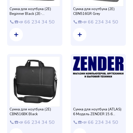
Сумка для ноутбука (2E)
Сумка для ноутбука (2E)
Beginner Black (2E-
CBN516GR Grey
CBN317BK)
📞☎️📣 66 234 34 50
📞☎️📣 66 234 34 50
Сумка для ноутбука (2E)
Сумка для ноутбука (ATLAS)
CBN516BK Black
6 Модель ZENDER 15.6
защиталик (Коричневый) 2Х
📞☎️📣 66 234 34 50
📞☎️📣 66 234 34 50
слойная