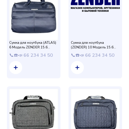
Сумка для ноутбука (ATLAS)
Сумка для ноутбука
6 Модель ZENDER 15.6
(ZENDER) 10 Модель 15.6
защиталик (Синий) 2Х
защиталик (Синий) Матовый
📞☎️📣 66 234 34 50
📞☎️📣 66 234 34 50
слойная Матовый