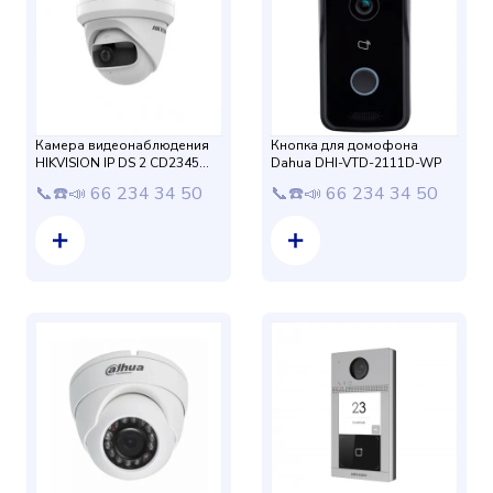
Камера видеонаблюдения
Кнопка для домофона
HIKVISION IP DS 2 CD2345
Dahua DHI-VTD-2111D-WP
G0- I 1,68 мм (4mp)
📞☎️📣 66 234 34 50
📞☎️📣 66 234 34 50