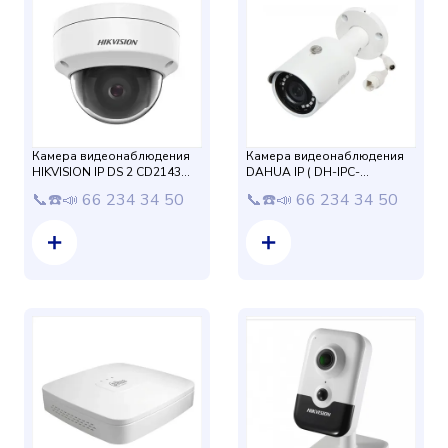
Камера видеонаблюдения
Камера видеонаблюдения
HIKVISION IP DS 2 CD2143
DAHUA IP ( DH-IPC-
G0- I 2,8 мм (4mp)
HFW1431SP ) 0360B
📞☎️📣 66 234 34 50
📞☎️📣 66 234 34 50