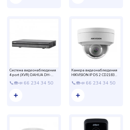
Система видеонаблюдения
Камера видеонаблюдения
4 port (XVR) DAHUA DH-
HIKVISION IP DS 2 CD2183
XVR5104HE-S2
G0- I (4K) 2,8 мм (8mp)
📞☎️📣 66 234 34 50
📞☎️📣 66 234 34 50