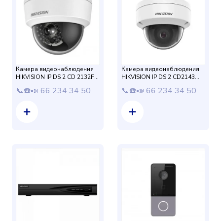
Камера видеонаблюдения
Камера видеонаблюдения
HIKVISION IP DS 2 CD 2132F
HIKVISION IP DS 2 CD2143
IS 2.8 mm
G0- IU 2,8 мм (4mp) со
📞☎️📣 66 234 34 50
📞☎️📣 66 234 34 50
встроенным микрофоном