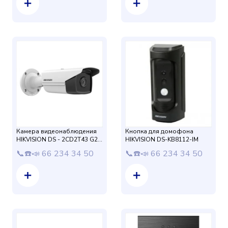
Камера видеонаблюдения
Кнопка для домофона
HIKVISION DS - 2CD2T43 G2-
HIKVISION DS-KB8112-IM
4I 6mm 4mp
📞☎️📣 66 234 34 50
📞☎️📣 66 234 34 50