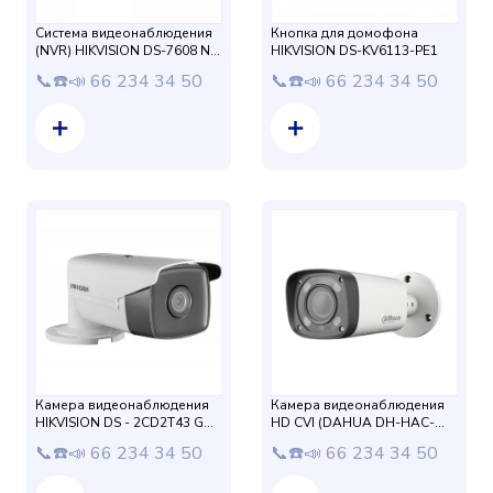
Система видеонаблюдения
Кнопка для домофона
(NVR) HIKVISION DS-7608 NI-
HIKVISION DS-KV6113-PE1
K1
📞☎️📣 66 234 34 50
📞☎️📣 66 234 34 50
Камера видеонаблюдения
Камера видеонаблюдения
HIKVISION DS - 2CD2T43 GO-
HD CVI (DAHUA DH-HAC-
I8 4mm
HFW 2221 RP-Z-IRE6 12mm
📞☎️📣 66 234 34 50
📞☎️📣 66 234 34 50