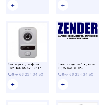
Кнопка для домофона
Камера видеонаблюдения
HIKVISION DS-KV8102-IP
IP (DAHUA DH-IPC-
HDPW1220FP-S) S3 2,8mm
📞☎️📣 66 234 34 50
📞☎️📣 66 234 34 50