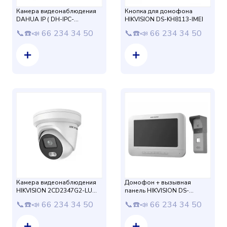
Камера видеонаблюдения
Кнопка для домофона
DAHUA IP ( DH-IPC-
HIKVISION DS-KH8113-IMEI
HDW4421MP-0360B)
📞☎️📣 66 234 34 50
📞☎️📣 66 234 34 50
Камера видеонаблюдения
Домофон + вызывная
HIKVISION 2CD2347G2-LU
панель HIKVISION DS-
Color Vu 4mm 4mp
KIS203T
📞☎️📣 66 234 34 50
📞☎️📣 66 234 34 50