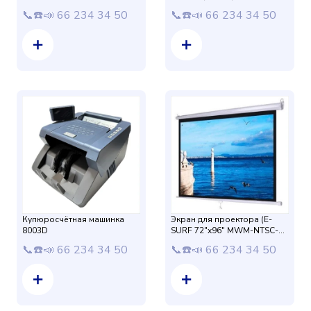
📞☎️📣 66 234 34 50
📞☎️📣 66 234 34 50
Купюросчётная машинка
Экран для проектора (E-
8003D
SURF 72"x96" MWM-NTSC-
120D) 183*244 cm
📞☎️📣 66 234 34 50
📞☎️📣 66 234 34 50