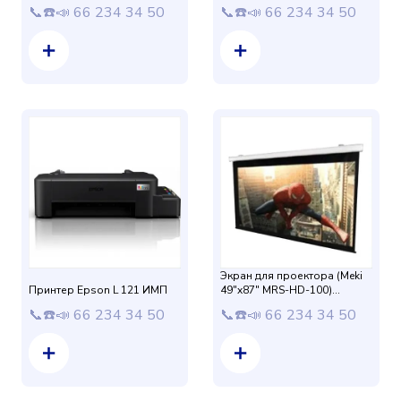
📞☎️📣 66 234 34 50
📞☎️📣 66 234 34 50
Экран для проектора (Meki
Принтер Epson L 121 ИМП
49"x87" MRS-HD-100)
Настенный Мотор+пульт
📞☎️📣 66 234 34 50
📞☎️📣 66 234 34 50
размер 124см*221см