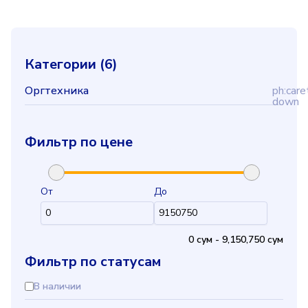
Категории (
6
)
Оргтехника
ph:care
down
Фильтр по цене
От
До
0 cум
-
9,150,750 cум
Фильтр по статусам
В наличии