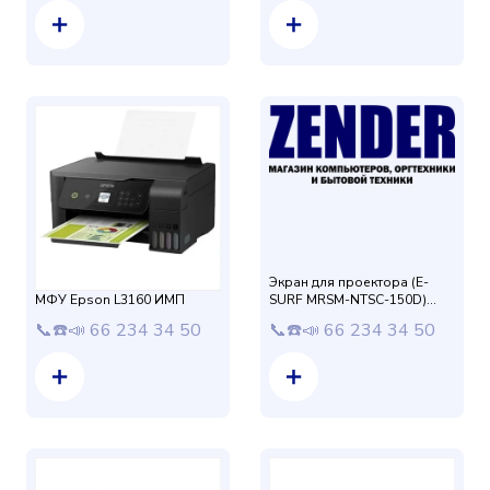
Экран для проектора (E-
МФУ Epson L3160 ИМП
SURF MRSM-NTSC-150D)
Настенный Мотор+пульт
📞☎️📣 66 234 34 50
📞☎️📣 66 234 34 50
размер 229x305 см