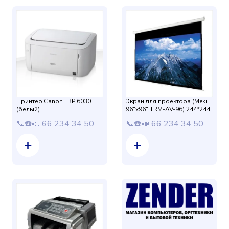
Принтер Canon LBP 6030
Экран для проектора (Meki
(белый)
96"x96" TRM-AV-96) 244*244
📞☎️📣 66 234 34 50
📞☎️📣 66 234 34 50