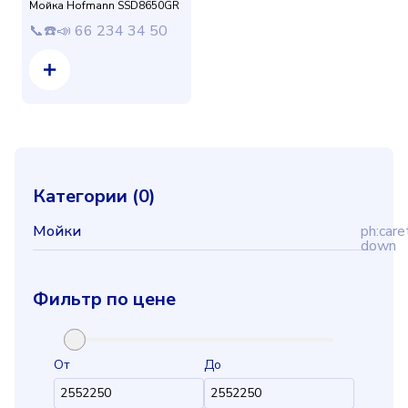
Мойка Hofmann SSD8650GR
📞☎️📣 66 234 34 50
Категории (
0
)
Мойки
ph:care
down
Фильтр по цене
От
До