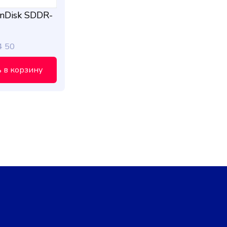
nDisk SDDR-
4 50
 в корзину