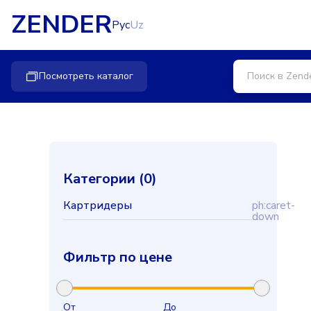
ZENDER
Рус
Uz
Посмотреть каталог
Категории (
0
)
Картридеры
ph:caret-
down
Фильтр по цене
От
До