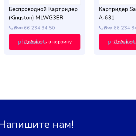
Беспроводной Картридер
Картридер Sa
(Kingston) MLWG3ER
A-631
📞☎️📣 66 234 34 50
📞☎️📣 66 234 3
ph:basket
ph:basket
Добавить в корзину
Добавить
 Напишите нам!