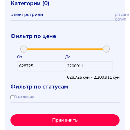
Категории (
0
)
Электрогрили
ph:care
down
Фильтр по цене
От
До
628,725 cум
-
2,200,911 cум
Фильтр по статусам
В наличии
Применить